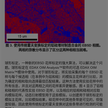
图 3. 使用传统霍夫变换标定的铝硅增材制造合金的 EBSD 相图。
两相的弥散分布显示了区分这两种相相当困难。
球形标定，一种新的EBSD 花样标定的强大算法，可以解决这个问
题。球形标定在 EDAX OIM Analysis™软件的可选 EDAX OIM
Matrix™模块中使用。对于球形标定，将实验采集的每个 EBSD 花
样与每个候选相（在本例中为铝和硅）的模拟主花样进行比较，并
为确定的相和取向选择最佳匹配结果。这种方法使用实验花样中的
所有信息，并且对这两相之间的花样差异更敏感。图 4 显示了铝相
和硅相的代表性实验 EBSD 花样，以及相应的铝相和硅相对应取
向模拟花样。动态衍射模型用于这些模拟，以创建用于球形标定的
模拟主花样。比较模拟结果，硅花样中的其他条带是可见的，但强
度较弱，因此使用传统标定的霍夫变换对这些条带进行检测的可能