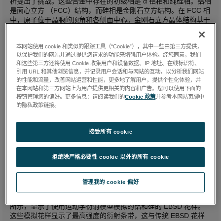
析提出了挑战。这些合金中存在的初级相是 α 铝相和纯硅相。铝相
是面心立方 （FCC）结构，而硅相是金刚石立方结构。在 FCC 相
中，原子位于晶胞的顶角和各侧面中心。金刚石立方晶体结构基于
面心布拉维晶格，每基元中包含两个原子。铝和硅的晶胞如图 1 所
示。
本网站使用 cookie 和类似的跟踪工具（“Cookie”），其中一些由第三方提供，
以保护我们的网站并通过提供您请求的功能来增强用户体验。经您同意，我们
和这些第三方还将使用 Cookie 收集用户和设备数据、IP 地址、在线标识符、
引用 URL 和其他浏览信息，并记录用户会话和与网站的互动，以分析我们网站
的性能和流量，改善网站运营和性能，更多地了解用户，提供个性化体验，并
在本网站和第三方网站上为用户提供更相关的内容和广告。您可以使用下面的
按钮管理您的偏好。更多信息：请阅读我们的
Cookie 政策
并参考本网站页脚中
的隐私政策链接。
接受所有 cookie
拒绝除严格必要性 cookie 以外的所有 cookie
图 1. 用于 a） 铝和 b） 硅的晶胞。顶角和面中心位点在两个单元
中都被原子占据，硅晶胞内具有额外的原子。
管理我的 cookie 偏好
这些晶体结构的相似性导致了其具有相似的 EBSD 花样，如图 2
所示，显示了使用运动学衍射模型模拟的铝和硅的 EBSD 花样。
这些模拟花样显示了最高强度的衍射条带，这与传统 EBSD 花样