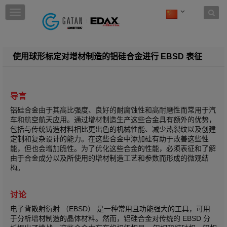
Skip to content
T
o
g
g
l
使用球形标定对增材制造的铝硅合金进行 EBSD 表征
e
n
a
v
导言
i
g
铝硅合金由于其高比强度、良好的耐腐蚀性和高耐磨性而常用于汽
a
车和航空航天应用。通过增材制造生产这些合金具有额外的优势，
t
包括与传统铸造材料相比更出色的机械性能、减少热裂纹以及创建
i
定制和复杂设计的能力。在这些合金中添加硅有助于改善这些性
o
能，但也会增加脆性。为了优化这些合金的性能，必须表征和了解
n
由于合金成分以及所使用的增材制造工艺和参数而形成的微观结
构。
讨论
电子背散射衍射 （EBSD） 是一种常用且功能强大的工具，可用
于分析增材制造的晶体材料。然而，铝硅合金对传统的 EBSD 分