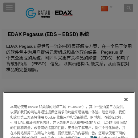
Skip to content
T
o
g
g
l
EDAX Pegasus (EDS – EBSD) 系统
e
n
EDAX Pegasus 是世界一流的材料表征解决方案，在一个易于使用
a
的软件包中为用户提供元素组成和晶体取向结果。Pegasus 是一
v
个完全集成的系统，可同时采集有关样品的能谱 （EDS） 和电子
i
背散射衍射 （EBSD） 信息，以揭示结构-功能关系，从而提供对
g
样品的完整理解。
a
t
i
o
n
本网站使用 cookie 和类似的跟踪工具（“Cookie”），其中一些由第三方提供，
以保护我们的网站并通过提供您请求的功能来增强用户体验。经您同意，我们
和这些第三方还将使用 Cookie 收集用户和设备数据、IP 地址、在线标识符、
引用 URL 和其他浏览信息，并记录用户会话和与网站的互动，以分析我们网站
的性能和流量，改善网站运营和性能，更多地了解用户，提供个性化体验，并
在本网站和第三方网站上为用户提供更相关的内容和广告。您可以使用下面的