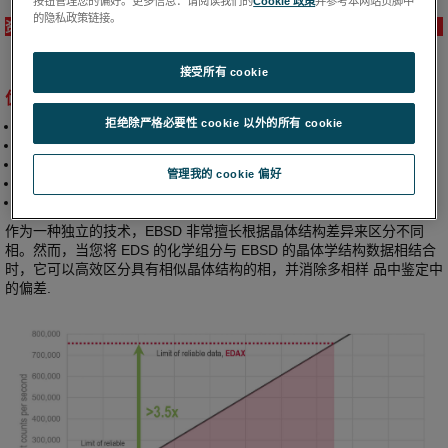
按钮管理您的偏好。更多信息：请阅读我们的
Cookie 政策
并参考本网站页脚中
的隐私政策链接。
资源
接受所有 cookie
优势
拒绝除严格必要性 cookie 以外的所有 cookie
提供准确的成分和晶体学数据采集 ，比其他系统快 3.5 倍以上
扩展您对非常广泛材料的分析能力，包括复杂样品
在几分钟而不是几小时甚至几天内出结果
管理我的 cookie 偏好
在EBSD采集条件下提供优异的成分分析结果
™
使用 APEX
软件，通过单个 EDS – EBSD 界面优化分析过程
作为一种独立的技术，EBSD 非常擅长根据晶体结构差异来区分不同
相。然而，当您将 EDS 的化学组分与 EBSD 的晶体学结构数据相结合
时，它可以高效区分具有相似晶体结构的相，并消除多相样 品中鉴定中
的偏差.