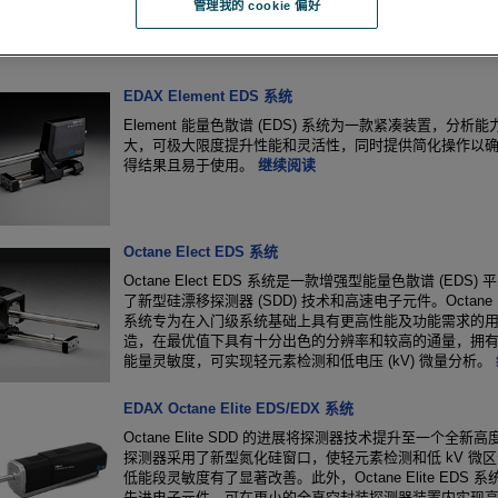
管理我的 cookie 偏好
EDAX Element EDS 系统
Element 能量色散谱 (EDS) 系统为一款紧凑装置，分析
大，可极大限度提升性能和灵活性，同时提供简化操作以
得结果且易于使用。
继续阅读
Octane Elect EDS 系统
Octane Elect EDS 系统是一款增强型能量色散谱 (EDS)
了新型硅漂移探测器 (SDD) 技术和高速电子元件。Octane El
系统专为在入门级系统基础上具有更高性能及功能需求的
造，在最优值下具有十分出色的分辨率和较高的通量，拥
能量灵敏度，可实现轻元素检测和低电压 (kV) 微量分析。
EDAX Octane Elite EDS/EDX 系统
Octane Elite SDD 的进展将探测器技术提升至一个全新
探测器采用了新型氮化硅窗口，使轻元素检测和低 kV 微
低能段灵敏度有了显著改善。此外，Octane Elite EDS 
先进电子元件，可在更小的全真空封装探测器装置内实现高速