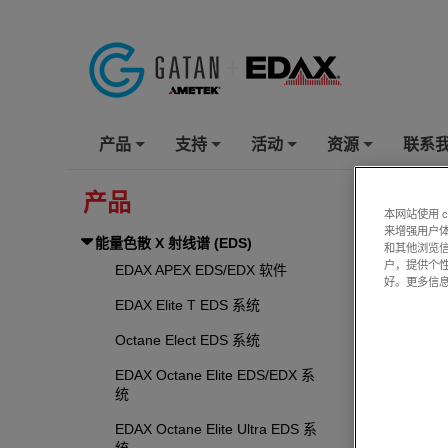
产品
支持
活动
资源
联系
+
+
+
+
产品
能量色散
本网站使用 
来增强用户体
能量色散 X 射线谱 (EDS)
和其他浏览
户，提供个
EDAX APEX EDS/EDX 软件
好。更多信
EDAX Elite T EDS 系统
Octane Elect EDS 系统
EDAX Octane Elite EDS/EDX 系
统
EDAX Octane Elite Ultra EDS 系