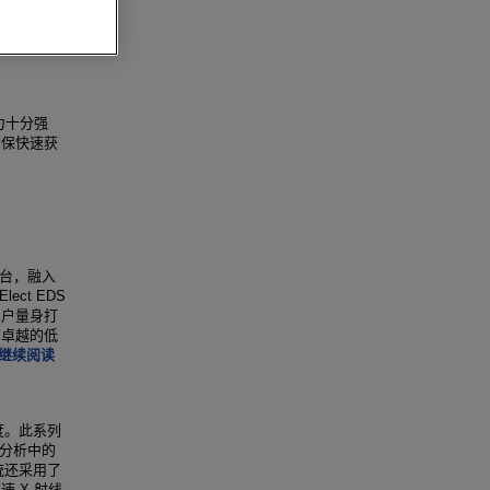
能力十分强
确保快速获
 平台，融入
ect EDS
用户量身打
有卓越的低
继续阅读
高度。此系列
区分析中的
系统还采用了
 X 射线