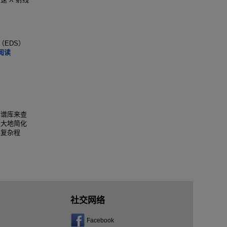
谱（EDS）
阅读
制谱库来查
极大地简化
的复杂程
社交网络
Facebook