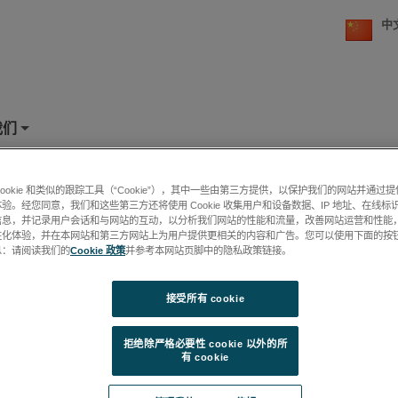
中
我们
+
 X 射线谱 (EDS)
cookie 和类似的跟踪工具（“Cookie”），其中一些由第三方提供，以保护我们的网站并通过
验。经您同意，我们和这些第三方还将使用 Cookie 收集用户和设备数据、IP 地址、在线标识
信息，并记录用户会话和与网站的互动，以分析我们网站的性能和流量，改善网站运营和性能
EDAX APEX EDS/EDX 软件
性化体验，并在本网站和第三方网站上为用户提供更相关的内容和广告。您可以使用下面的按
APEX™是EDAX的首要X射线能谱（EDS）数据采集和分
息：请阅读我们的
Cookie 政策
并参考本网站页脚中的隐私政策链接。
成分表征软件。APEX凭借其易于使用的操作界面、实时图
和同步复查分析模式，确保了高质量、准确的结果和更高
率。
继续阅读
接受所有 cookie
拒绝除严格必要性 cookie 以外的所
EDAX Elite T EDS 系统
有 cookie
面向扫描透射电子显微表征 (S)TEM 和原位显微表征应用
的能量色散 X 射线谱学 (EDS) 工具。
继续阅读