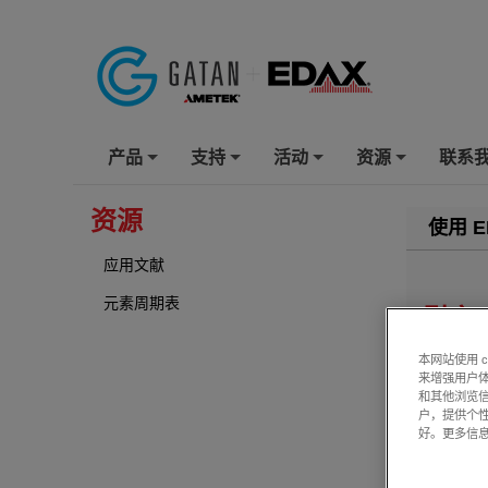
产品
支持
活动
资源
联系
+
+
+
+
资源
使用 E
应用文献
元素周期表
引言
法医玻璃
本网站使用 
罪的案件
来增强用户体
起来。ED
和其他浏览
损的解决
户，提供个
好。更多信
分析技