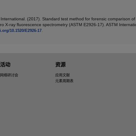
International. (2017). Standard test method for forensic comparison of
cro X-ray fluorescence spectrometry (ASTM E2926-17). ASTM Internati
.
oi.org/10.1520/E2926-17
活动
资源
网络研讨会
应用文献
元素周期表