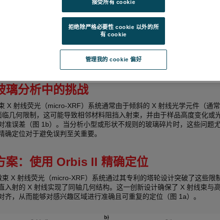
接受所有 cookie
线荧光（Micro-XRF）是一种非破坏性的分析技术，可对小样品区域进行
分析。在法医玻璃分析中，它被用来测量各种元素的峰强度比，这有助于
拒绝除严格必要性 cookie 以外的所
璃。常用的元素比包括Ca/Mg、Ca/Ti、Ca/Fe、Sr/Zr、Fe/Zr和Ca/K。
有 cookie
这些比值在区分不同来源的碳酸钠石灰玻璃方面非常有效，可协助法医专
管理我的 cookie 偏好
与其来源匹配。
玻璃分析中的挑战
 X 射线荧光（micro-XRF）系统通常由于倾斜的 X 射线光学元件（通常为
而面临几何限制，这可能导致相邻材料阻挡入射束，并由于样品高度变化或
对准误差（图 1b）。当分析小型或形状不规则的玻璃碎片时，这些问题
精确定位对于避免误判至关重要。
案：使用 Orbis II 精确定位
 II 微束 X 射线荧光（micro-XRF）系统通过其专利的塔轮设计突破了这些
直入射的 X 射线实现了同轴几何结构。这一创新设计确保了 X 射线束与
对齐，从而能够对感兴趣区域进行准确且可重复的定位（图 1a）。