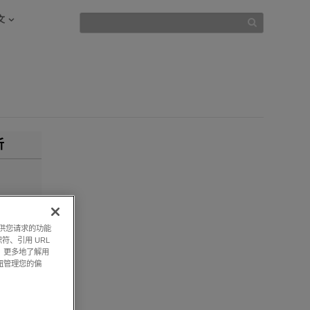
文
析
暴力犯
提供您请求的功能
场联系
符、引用 URL
度、无
，更多地了解用
钮管理您的偏