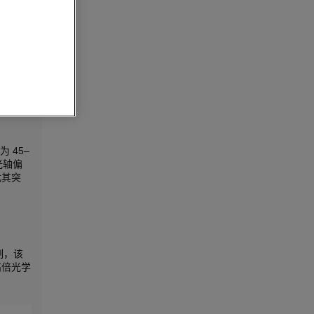
精确的
区分不
家可靠
 45–
光轴偏
尤其突
限制，该
高倍光学