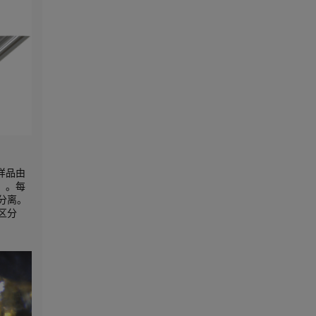
该样品由
）。每
分离。
区分