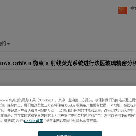
中
我们
+
DAX Orbis II 微束 X 射线荧光系统进行法医玻璃精密分
分析是刑事调查中的重要组成部分，尤其是在涉及入室盗窃、交通事故或
cookie 和类似的跟踪工具（“Cookie”），其中一些由第三方提供，以保护我们的网站并通过
中。准确确定玻璃碎片的元素组成可以提供关键证据，将嫌疑人与犯罪现
验。经您同意，我们和这些第三方还将使用 Cookie 收集用户和设备数据、IP 地址、在线标识
®
™
AX
Orbis
II 微束X射线荧光（微束XRF）系统为元素分析提供了高精
信息，并记录用户会话和与网站的互动，以分析我们网站的性能和流量，改善网站运营和性能
方案，有效应对法医应用中常遇到的挑战。
性化体验，并在本网站和第三方网站上为用户提供更相关的内容和广告。您可以使用下面的按
息：请阅读我们的
Cookie 政策
并参考本网站页脚中的隐私政策链接。
术：微束X射线荧光（Micro-XRF）