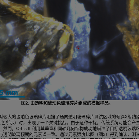
图2. 由透明和琥珀色玻璃碎片组成的模拟样品。
对较大的琥珀色玻璃碎片阻挡了通向透明玻璃碎片测试区域的倾斜X射线
红色所示）时，出现了一个关键挑战。由于这种干扰，传统系统可能会产
。然而，Orbis II 利用其垂直和同轴几何结构成功地瞄准了目标透明玻璃
与透明玻璃预期的元素谱一致。通过元素强度比图（图3）得到确认，测