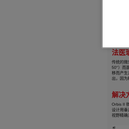
微束X射
元素特征
同来源的玻
已经证明
的将碎片
法医
传统的微束
50°）
移而产生
出，因为
解决方
Orbis
设计用垂
视野精确