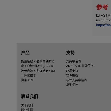
参考
[1] ASTM 
using mi
https://d
产品
支持
能量色散 X 射线谱 (EDS)
支持申请表
电子背散射衍射 (EBSD)
AMECARE 性能服务
波长色散 X 射线谱 (WDS)
应用支持
一体化技术
软件授权
微束 XRF
软件支持申请表
培训学校
联系我们
关于我们
职业生涯