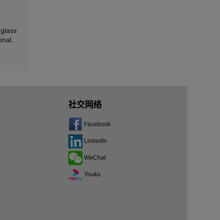
 glass
onal.
社交网络
Facebook
LinkedIn
WeChat
Youku