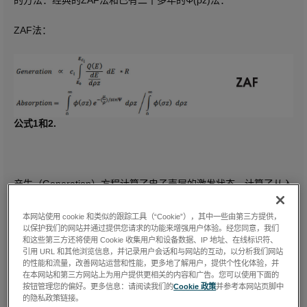
ZAF法：
公式1和2.
产生（Generation）方程计算了电子壳层的激发状态，计算了从入
射电子E0直到达到壳层临界激发能量EC所有电子能量的积分，考
虑了能量依赖的截面Q(E)和电子进入样品深度的能量损失。它是一
本网站使用 cookie 和类似的跟踪工具（“Cookie”），其中一些由第三方提供，
个完整的深度分布，考虑到X-射线的吸收随深度的不同而不同，还
以保护我们的网站并通过提供您请求的功能来增强用户体验。经您同意，我们
考虑了背散射的损耗R。该方程计算了电子产生的总的X-射线量，
和这些第三方还将使用 Cookie 收集用户和设备数据、IP 地址、在线标识符、
吸收在ZAF模型中被分离为一个另外的方程。考虑到吸收路径和质
引用 URL 和其他浏览信息，并记录用户会话和与网站的互动，以分析我们网站
量吸收系数(MACs)，产生的X-射线在进入样品的深度上的形成了
的性能和流量，改善网站运营和性能，更多地了解用户，提供个性化体验，并
一个“按深度分布”(µ/ρ)的积分。总的吸收随后归一到没有吸收效应
在本网站和第三方网站上为用户提供更相关的内容和广告。您可以使用下面的
按钮管理您的偏好。更多信息：请阅读我们的
Cookie 政策
并参考本网站页脚中
的相同积分中。相对吸收，即总的产生的X-射线的比例，用这种方
的隐私政策链接。
法计算出来，其商与产生方程是相同的。吸收过程明显是非线性