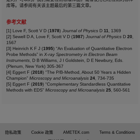
库等。请参阅有关该主题最后的第三篇文章。
参考文献
[1] Love F, Scott V D (
1978
)
Journal of Physics
D
11
, 1369
[2] Sewell D A, Love F, Scott V D (
1987
)
Journal of Physics
D
20
,
1567
[3] Heinrich K F J (
1995
) “An Evaluation of Quantitative Electron
Probe Methods” in
X-ray Spectrometry in Electron Beam
Instruments
, D B Williams, J I Goldstein, D E Newbury, Eds.
(Plenum, New York) 305-367
[4] Eggert F (
2018
) “The P/B-Method, About 50 Years a Hidden
Champion”
Microscopy and Microanalysis
24
, 734-735
[5] Eggert F (
2019
) “Complementary Standardless Quantitative
Methods with EDS”
Microscopy and Microanalysis
25
, 560-561
隐私政策
Cookie 政策
AMETEK.com
Terms & Conditions