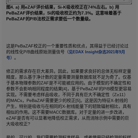
图4. a) 用eZAF评价结果，Si-K吸收校正在74%左右。b) 用
PeBaZAF评价结果，Si的吸收校正约为7.3%。这意味着基于
PeBaZAF的P/B法校正需求要低一个数量级。
这是PeBaZAF校正的一个重要性质和优点，其得益于已经讨论过
的线性化P/B曲线原始测量信号
（见EDAX Insight杂志2021年9月
。
号）
修正的需求存在巨大差异。因此，如果要求良好的总体无标样定量
精度，那么基于净计数的定量需要测量数据库就不足为奇了。仅基
于基本物理参数的ZAF是不可能被应用的。由于模型的不确定性和
参数不会影响相同程度的结果[4]，基于PeBaZAF的P/B模型更容易
实现。不需要考虑样品吸收，不同于具有巨大不确定性（Z≥11）
的MACs，PeBaZAF需要更少的校正[5]。这是因为特征X-射线的
产生，特别是吸收与在相同的X-射线能量下的轫致辐射相比，具有
相似的作用。这不需要MACC数据库。对于定量的进一步改进，
eZAF是否有可以显著地降低校正需求，从而消除示例中需要的巨
大吸收校正?
是的，可以的。我们需要检测标准样品，或者使用已经检测的标样