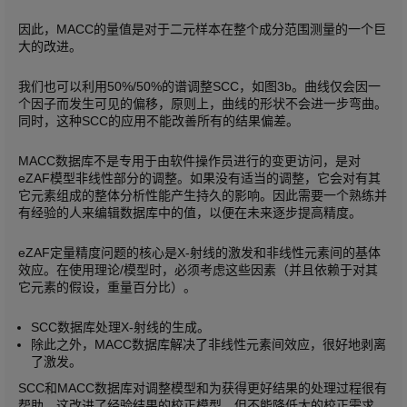
因此，MACC的量值是对于二元样本在整个成分范围测量的一个巨
大的改进。
我们也可以利用50%/50%的谱调整SCC，如图3b。曲线仅会因一
个因子而发生可见的偏移，原则上，曲线的形状不会进一步弯曲。
同时，这种SCC的应用不能改善所有的结果偏差。
MACC数据库不是专用于由软件操作员进行的变更访问，是对
eZAF模型非线性部分的调整。如果没有适当的调整，它会对有其
它元素组成的整体分析性能产生持久的影响。因此需要一个熟练并
有经验的人来编辑数据库中的值，以便在未来逐步提高精度。
eZAF定量精度问题的核心是X-射线的激发和非线性元素间的基体
效应。在使用理论/模型时，必须考虑这些因素（并且依赖于对其
它元素的假设，重量百分比）。
SCC数据库处理X-射线的生成。
除此之外，MACC数据库解决了非线性元素间效应，很好地剥离
了激发。
SCC和MACC数据库对调整模型和为获得更好结果的处理过程很有
帮助。这改进了经验结果的校正模型，但不能降低大的校正需求。