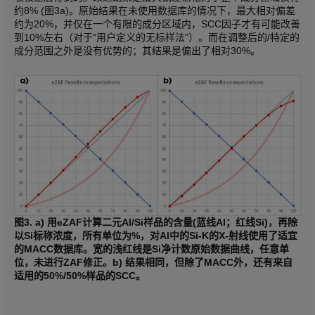
约8% (图3a)。原始结果在未使用数据库的情况下，最大相对偏差
约为20%，并仅在一个有限的成分区域内，SCC因子才有可能改善
到10%左右（对于“用户定义的无标样法”）。而在调整后的/特定的
成分范围之外是没有优势的；其结果是偏出了相对30%。
图3. a) 用eZAF计算二元Al/Si样品的含量(蓝线Al；红线Si)，再除
以Si标称浓度，所有单位为%，对Al中的Si-K的X-射线使用了适宜
的MACC数据库。宽的浅红线是Si净计数原始数据曲线，任意单
位，未进行ZAF修正。b) 结果相同，但除了MACC外，还有来自
适用的50%/50%样品的SCC。