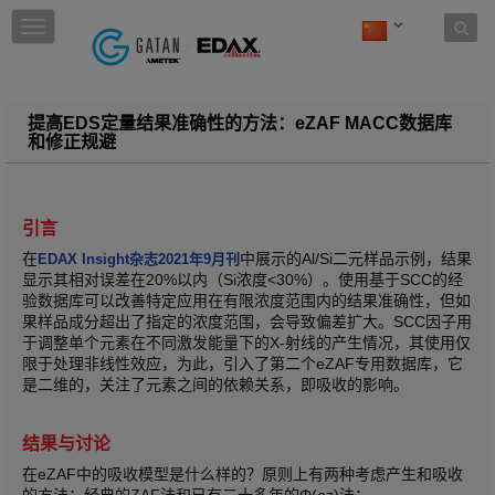
Skip to content
T
o
g
g
l
提高EDS定量结果准确性的方法：eZAF MACC数据库
e
和修正规避
n
a
v
i
引言
g
在
中展示的Al/Si二元样品示例，结果
a
EDAX Insight杂志2021年9月刊
显示其相对误差在20%以内（Si浓度<30%）。使用基于SCC的经
t
验数据库可以改善特定应用在有限浓度范围内的结果准确性，但如
i
果样品成分超出了指定的浓度范围，会导致偏差扩大。SCC因子用
o
于调整单个元素在不同激发能量下的X-射线的产生情况，其使用仅
n
限于处理非线性效应，为此，引入了第二个eZAF专用数据库，它
是二维的，关注了元素之间的依赖关系，即吸收的影响。
结果与讨论
在eZAF中的吸收模型是什么样的？原则上有两种考虑产生和吸收
的方法：经典的ZAF法和已有二十多年的Φ(ρz)法：