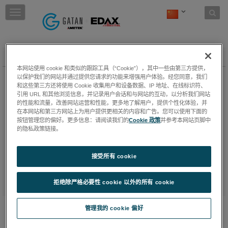
Skip to content
T
o
g
g
l
EBSD OIM 学院课程信息
e
本网站使用 cookie 和类似的跟踪工具（“Cookie”），其中一些由第三方提供，
n
以保护我们的网站并通过提供您请求的功能来增强用户体验。经您同意，我们
a
3 天 上午 9:00 到下午 5:00 星期二 — 星期四
和这些第三方还将使用 Cookie 收集用户和设备数据、IP 地址、在线标识符、
v
引用 URL 和其他浏览信息，并记录用户会话和与网站的互动，以分析我们网站
i
的性能和流量，改善网站运营和性能，更多地了解用户，提供个性化体验，并
课程费用：
免费
g
在本网站和第三方网站上为用户提供更相关的内容和广告。您可以使用下面的
a
按钮管理您的偏好。更多信息：请阅读我们的
Cookie 政策
并参考本网站页脚中
t
的隐私政策链接。
更多有关信息，请联系：
i
阿美特克商贸(上海)有限公司
o
中国上海市外高桥保税区富特北路
接受所有 cookie
n
460 号第 1 层 A 部位，200131
lynn.xu@ametek.com
拒绝除严格必要性 cookie 以外的所有 cookie
管理我的 cookie 偏好